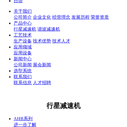
日语
关于我们
公司简介
企业文化
经营理念
发展历程
荣誉资质
产品中心
行星减速机
谐波减速机
工艺技术
生产设备
技术优势
技术人才
应用领域
应用设备
新闻中心
公司新闻
展会新闻
选型系统
联系我们
联系信息
人才招聘
行星减速机
AHB系列
进一步了解