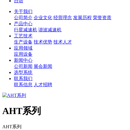
日语
关于我们
公司简介
企业文化
经营理念
发展历程
荣誉资质
产品中心
行星减速机
谐波减速机
工艺技术
生产设备
技术优势
技术人才
应用领域
应用设备
新闻中心
公司新闻
展会新闻
选型系统
联系我们
联系信息
人才招聘
AHT系列
AHT系列