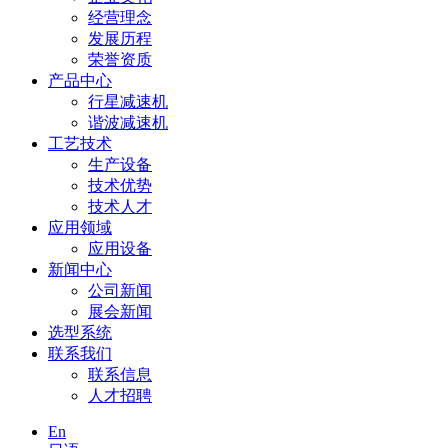
经营理念
发展历程
荣誉资质
产品中心
行星减速机
谐波减速机
工艺技术
生产设备
技术优势
技术人才
应用领域
应用设备
新闻中心
公司新闻
展会新闻
选型系统
联系我们
联系信息
人才招聘
En