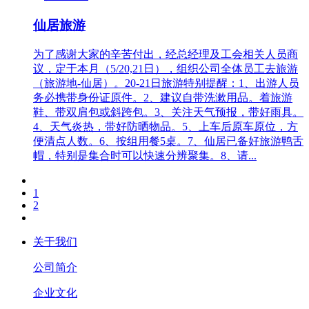
仙居旅游
为了感谢大家的辛苦付出，经总经理及工会相关人员商
议，定于本月（5/20,21日），组织公司全体员工去旅游
（旅游地-仙居）。20-21日旅游特别提醒：1、出游人员
务必携带身份证原件。2、建议自带洗漱用品。着旅游
鞋、带双肩包或斜跨包。3、关注天气预报，带好雨具。
4、天气炎热，带好防晒物品。5、上车后原车原位，方
便清点人数。6、按组用餐5桌。7、仙居已备好旅游鸭舌
帽，特别是集合时可以快速分辨聚集。8、请...
1
2
关于我们
公司简介
企业文化