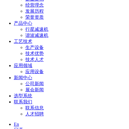
经营理念
发展历程
荣誉资质
产品中心
行星减速机
谐波减速机
工艺技术
生产设备
技术优势
技术人才
应用领域
应用设备
新闻中心
公司新闻
展会新闻
选型系统
联系我们
联系信息
人才招聘
En