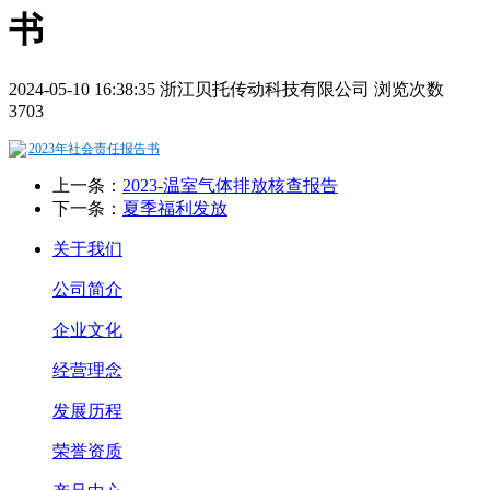
书
2024-05-10 16:38:35
浙江贝托传动科技有限公司
浏览次数
3703
2023年社会责任报告书
上一条：
2023-温室气体排放核查报告
下一条：
夏季福利发放
关于我们
公司简介
企业文化
经营理念
发展历程
荣誉资质