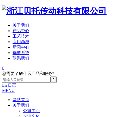
关于我们
产品中心
工艺技术
应用领域
新闻中心
选型系统
联系我们

您需要了解什么产品和服务?
En
日语
MENU
网站首页
关于我们
公司简介
企业文化