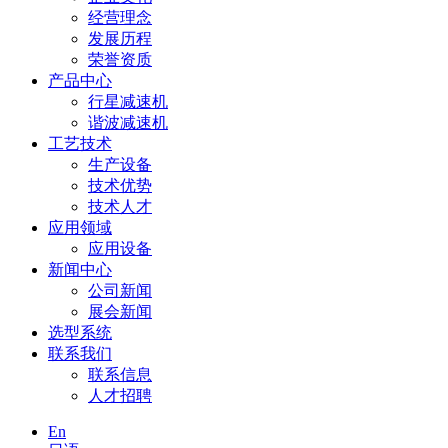
经营理念
发展历程
荣誉资质
产品中心
行星减速机
谐波减速机
工艺技术
生产设备
技术优势
技术人才
应用领域
应用设备
新闻中心
公司新闻
展会新闻
选型系统
联系我们
联系信息
人才招聘
En