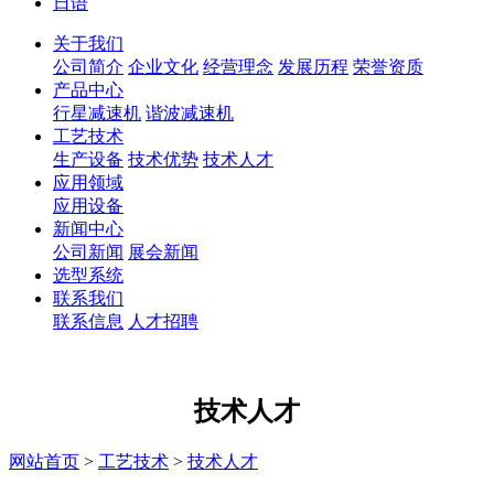
日语
关于我们
公司简介
企业文化
经营理念
发展历程
荣誉资质
产品中心
行星减速机
谐波减速机
工艺技术
生产设备
技术优势
技术人才
应用领域
应用设备
新闻中心
公司新闻
展会新闻
选型系统
联系我们
联系信息
人才招聘
技术人才
网站首页
>
工艺技术
>
技术人才